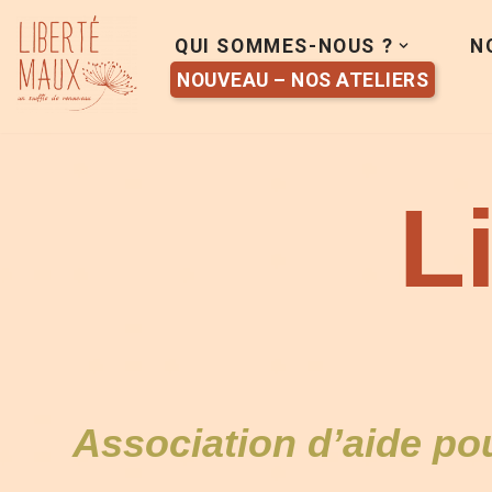
QUI SOMMES-NOUS ?
N
Aller
NOUVEAU – NOS ATELIERS
au
contenu
L
Association d’aide po